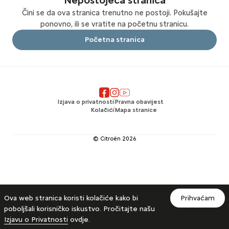
Nepostojeća stranica
Čini se da ova stranica trenutno ne postoji. Pokušajte
ponovno, ili se vratite na početnu stranicu.
Početna stranica
Izjava o privatnosti
Pravna obavijest
Kolačići
Mapa stranice
© Citroën
2026
Ova web stranica koristi kolačiće kako bi
Prihvaćam
poboljšali korisničko iskustvo. Pročitajte našu
Izjavu o Privatnosti
ovdje.