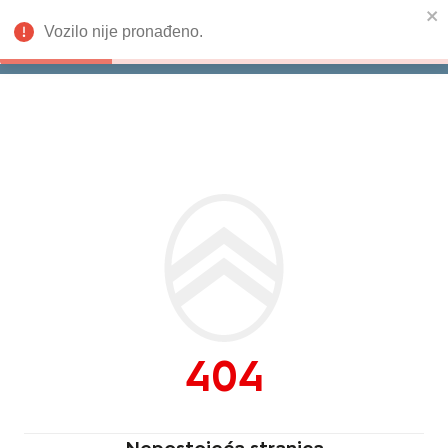
Vozilo nije pronađeno.
Isporuka odmah
Citroën
404