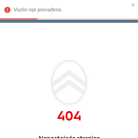
Vozilo nije pronađeno.
Isporuka odmah
Citroën
404