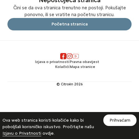
Nepostojeća stranica
Čini se da ova stranica trenutno ne postoji. Pokušajte
ponovno, ili se vratite na početnu stranicu.
Početna stranica
Izjava o privatnosti
Pravna obavijest
Kolačići
Mapa stranice
© Citroën
2026
Ova web stranica koristi kolačiće kako bi
Prihvaćam
poboljšali korisničko iskustvo. Pročitajte našu
Izjavu o Privatnosti
ovdje.