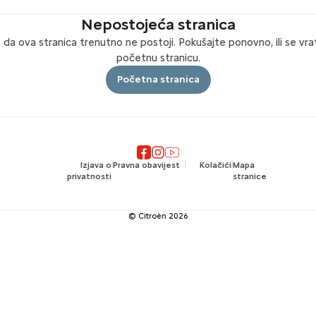
Nepostojeća stranica
e da ova stranica trenutno ne postoji. Pokušajte ponovno, ili se vra
početnu stranicu.
Početna stranica
Izjava o
Pravna obavijest
Kolačići
Mapa
privatnosti
stranice
© Citroën
2026