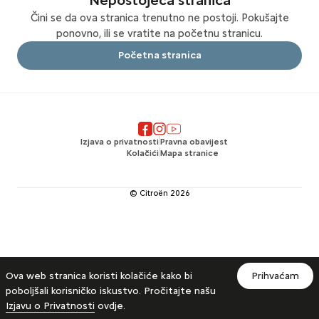
Nepostojeća stranica
Čini se da ova stranica trenutno ne postoji. Pokušajte
ponovno, ili se vratite na početnu stranicu.
Početna stranica
Izjava o privatnosti
Pravna obavijest
Kolačići
Mapa stranice
© Citroën
2026
Ova web stranica koristi kolačiće kako bi
Prihvaćam
poboljšali korisničko iskustvo. Pročitajte našu
Izjavu o Privatnosti
ovdje.