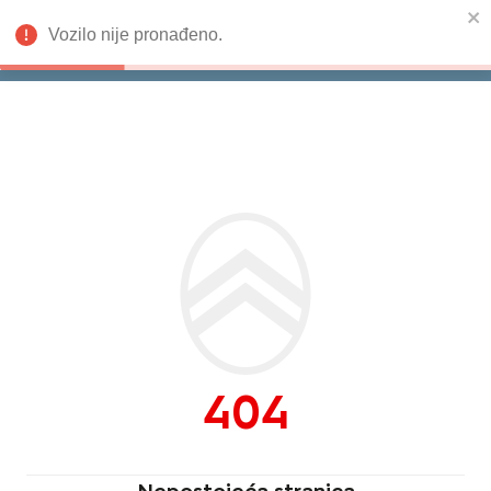
Vozilo nije pronađeno.
Isporuka odmah
Citroën
404