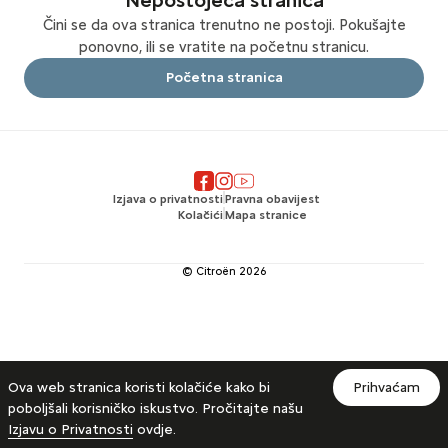
Nepostojeća stranica
Čini se da ova stranica trenutno ne postoji. Pokušajte
ponovno, ili se vratite na početnu stranicu.
Početna stranica
Izjava o privatnosti
Pravna obavijest
Kolačići
Mapa stranice
© Citroën
2026
Ova web stranica koristi kolačiće kako bi
Prihvaćam
poboljšali korisničko iskustvo. Pročitajte našu
Izjavu o Privatnosti
ovdje.