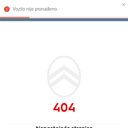
Vozilo nije pronađeno.
Isporuka odmah
Citroën
404