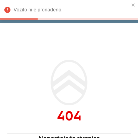
Vozilo nije pronađeno.
Isporuka odmah
Citroën
404