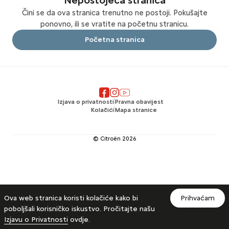
Nepostojeća stranica
Čini se da ova stranica trenutno ne postoji. Pokušajte
ponovno, ili se vratite na početnu stranicu.
Početna stranica
Izjava o privatnosti
Pravna obavijest
Kolačići
Mapa stranice
© Citroën
2026
Ova web stranica koristi kolačiće kako bi
Prihvaćam
poboljšali korisničko iskustvo. Pročitajte našu
Izjavu o Privatnosti
ovdje.