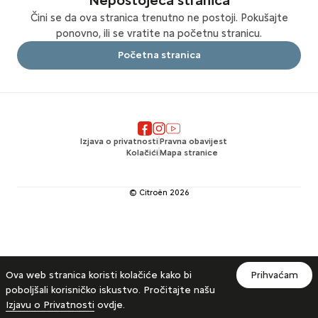
Nepostojeća stranica
Čini se da ova stranica trenutno ne postoji. Pokušajte
ponovno, ili se vratite na početnu stranicu.
Početna stranica
Izjava o privatnosti
Pravna obavijest
Kolačići
Mapa stranice
© Citroën
2026
Ova web stranica koristi kolačiće kako bi
Prihvaćam
poboljšali korisničko iskustvo. Pročitajte našu
Izjavu o Privatnosti
ovdje.