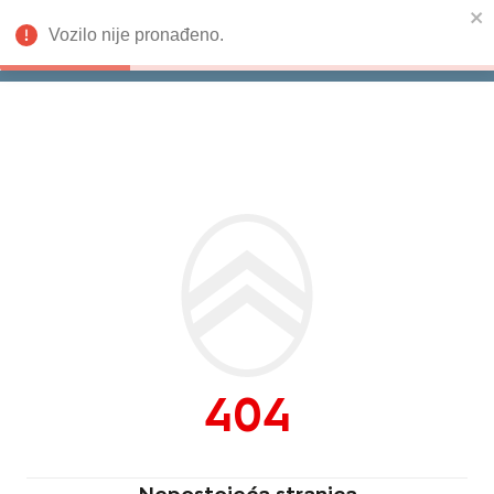
Vozilo nije pronađeno.
Isporuka odmah
Citroën
404